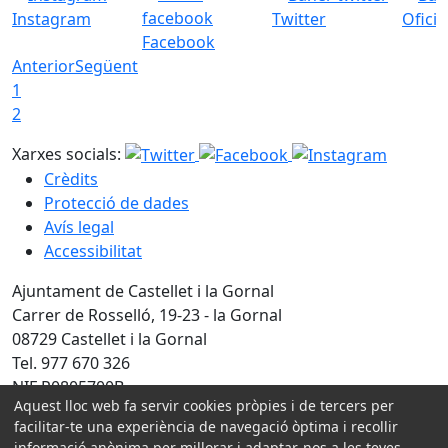
Instagram
Twitter
Ofici
Facebook
Anterior
Següent
1
2
Xarxes socials:
Crèdits
Protecció de dades
Avís legal
Accessibilitat
Ajuntament de Castellet i la Gornal
Carrer de Rosselló, 19-23 - la Gornal
08729 Castellet i la Gornal
Tel. 977 670 326
NIF P0805700B
Aquest lloc web fa servir cookies pròpies i de tercers per
Amb la col·laboració de:
facilitar-te una experiència de navegació òptima i recollir
informació anònima per millorar i adaptar-nos a les teves