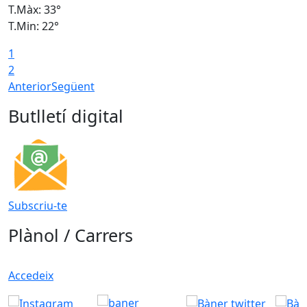
T.Màx: 33°
T
T.Min: 22°
T
1
2
Anterior
Següent
Butlletí digital
Subscriu-te
Plànol / Carrers
Accedeix