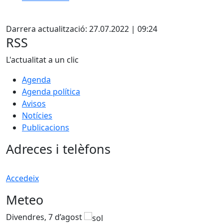
Facebook
Darrera actualització: 27.07.2022 | 09:24
RSS
L'actualitat a un clic
Agenda
Agenda política
Avisos
Notícies
Publicacions
Adreces i telèfons
Accedeix
Meteo
Divendres, 7 d’agost
D