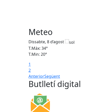
Meteo
Dissabte, 8 d’agost
T.Màx: 34°
T.Min: 20°
1
2
Anterior
Següent
Butlletí digital