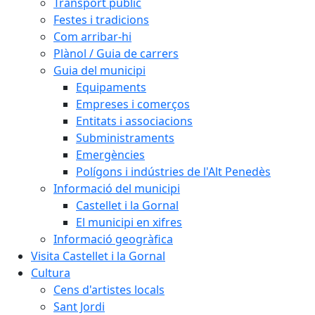
Transport públic
Festes i tradicions
Com arribar-hi
Plànol / Guia de carrers
Guia del municipi
Equipaments
Empreses i comerços
Entitats i associacions
Subministraments
Emergències
Polígons i indústries de l'Alt Penedès
Informació del municipi
Castellet i la Gornal
El municipi en xifres
Informació geogràfica
Visita Castellet i la Gornal
Cultura
Cens d'artistes locals
Sant Jordi