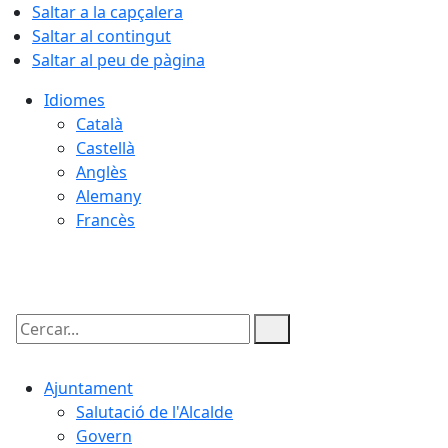
Saltar a la capçalera
Saltar al contingut
Saltar al peu de pàgina
Idiomes
Català
Castellà
Anglès
Alemany
Francès
09.08.2026 | 07:57
Cercar:
Ajuntament
Salutació de l'Alcalde
Govern