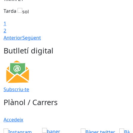
Tarda
T
1
2
Anterior
Següent
Butlletí digital
Subscriu-te
Plànol / Carrers
Accedeix