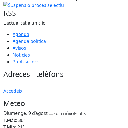
Suspensió procés selectiu
RSS
L'actualitat a un clic
Agenda
Agenda política
Avisos
Notícies
Publicacions
Adreces i telèfons
Accedeix
Meteo
Diumenge, 9 d’agost
D
T.Màx: 36°
T
T.Min: 21°
T