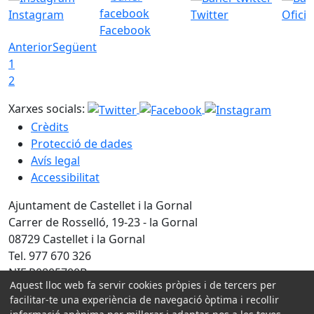
Instagram
Twitter
Ofici
Facebook
Anterior
Següent
1
2
Xarxes socials:
Crèdits
Protecció de dades
Avís legal
Accessibilitat
Ajuntament de Castellet i la Gornal
Carrer de Rosselló, 19-23 - la Gornal
08729 Castellet i la Gornal
Tel. 977 670 326
NIF P0805700B
Aquest lloc web fa servir cookies pròpies i de tercers per
facilitar-te una experiència de navegació òptima i recollir
Amb la col·laboració de: