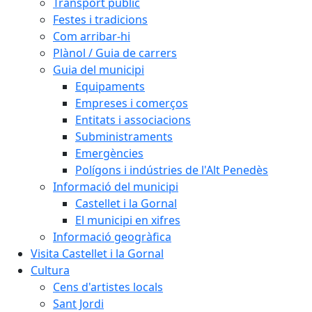
Transport públic
Festes i tradicions
Com arribar-hi
Plànol / Guia de carrers
Guia del municipi
Equipaments
Empreses i comerços
Entitats i associacions
Subministraments
Emergències
Polígons i indústries de l'Alt Penedès
Informació del municipi
Castellet i la Gornal
El municipi en xifres
Informació geogràfica
Visita Castellet i la Gornal
Cultura
Cens d'artistes locals
Sant Jordi