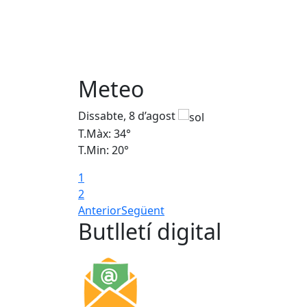
Meteo
Dissabte, 8 d’agost
T.Màx: 34°
T.Min: 20°
1
2
Anterior
Següent
Butlletí digital