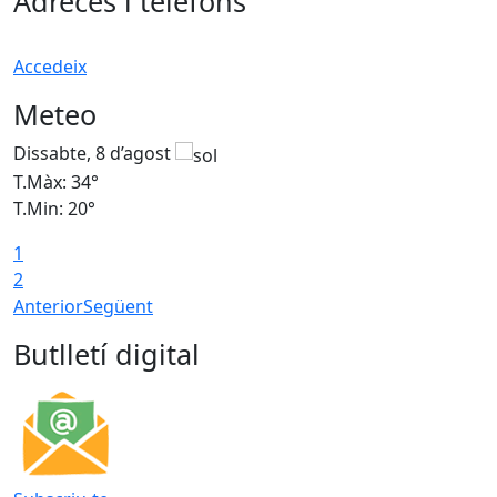
Adreces i telèfons
Accedeix
Meteo
Dissabte, 8 d’agost
D
T.Màx: 34°
T
T.Min: 20°
T
1
2
Anterior
Següent
Butlletí digital