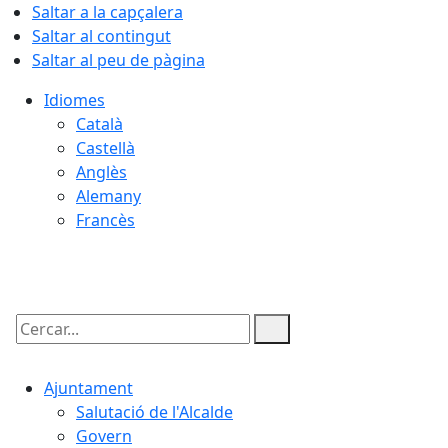
Saltar a la capçalera
Saltar al contingut
Saltar al peu de pàgina
Idiomes
Català
Castellà
Anglès
Alemany
Francès
08.08.2026 | 04:31
Cercar:
Ajuntament
Salutació de l'Alcalde
Govern