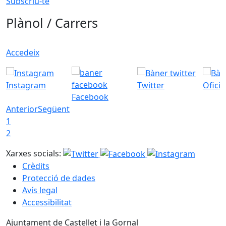
Subscriu-te
Plànol / Carrers
Accedeix
Instagram
Twitter
Ofici
Facebook
Anterior
Següent
1
2
Xarxes socials:
Crèdits
Protecció de dades
Avís legal
Accessibilitat
Ajuntament de Castellet i la Gornal