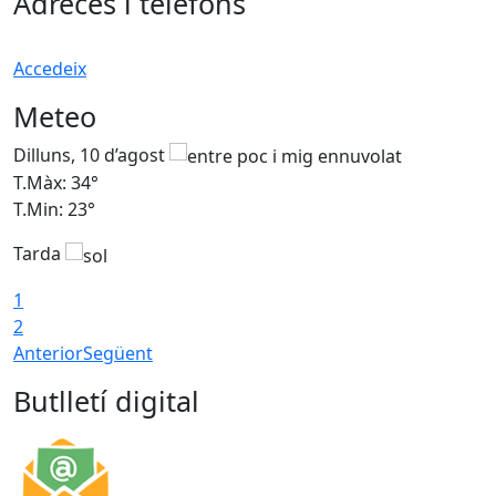
Adreces i telèfons
Accedeix
Meteo
Dilluns, 10 d’agost
D
T.Màx: 34°
T
T.Min: 23°
T
Tarda
T
1
2
Anterior
Següent
Butlletí digital