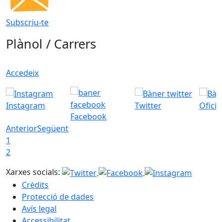
Subscriu-te
Plànol / Carrers
Accedeix
Instagram
Twitter
Ofici
Facebook
Anterior
Següent
1
2
Xarxes socials:
Crèdits
Protecció de dades
Avís legal
Accessibilitat