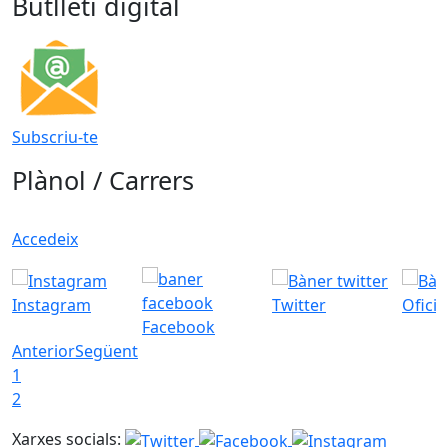
Butlletí digital
Subscriu-te
Plànol / Carrers
Accedeix
Instagram
Twitter
Ofici
Facebook
Anterior
Següent
1
2
Xarxes socials: