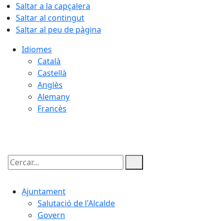
Saltar a la capçalera
Saltar al contingut
Saltar al peu de pàgina
Idiomes
Català
Castellà
Anglès
Alemany
Francès
07.08.2026 | 15:51
Cercar:
Ajuntament
Salutació de l'Alcalde
Govern