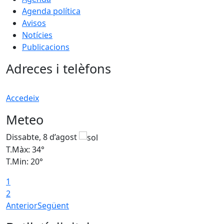
Agenda política
Avisos
Notícies
Publicacions
Adreces i telèfons
Accedeix
Meteo
Dissabte, 8 d’agost
D
T.Màx: 34°
T
T.Min: 20°
T
1
2
Anterior
Següent