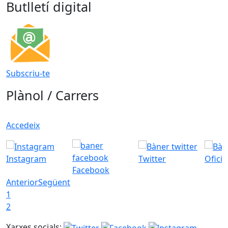
Butlletí digital
Subscriu-te
Plànol / Carrers
Accedeix
Instagram
Twitter
Ofici
Facebook
Anterior
Següent
1
2
Xarxes socials: