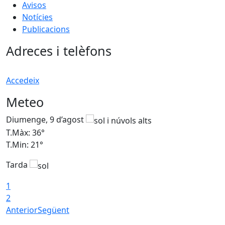
Avisos
Notícies
Publicacions
Adreces i telèfons
Accedeix
Meteo
Diumenge, 9 d’agost
D
T.Màx: 36°
T
T.Min: 21°
T
Tarda
T
1
2
Anterior
Següent