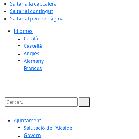
Saltar a la capçalera
Saltar al contingut
Saltar al peu de pàgina
Idiomes
Català
Castellà
Anglès
Alemany
Francès
09.08.2026 | 13:34
Cercar:
Ajuntament
Salutació de l'Alcalde
Govern