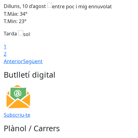
Dilluns, 10 d’agost
D
T.Màx: 34°
T
T.Min: 23°
T
Tarda
T
1
2
Anterior
Següent
Butlletí digital
Subscriu-te
Plànol / Carrers