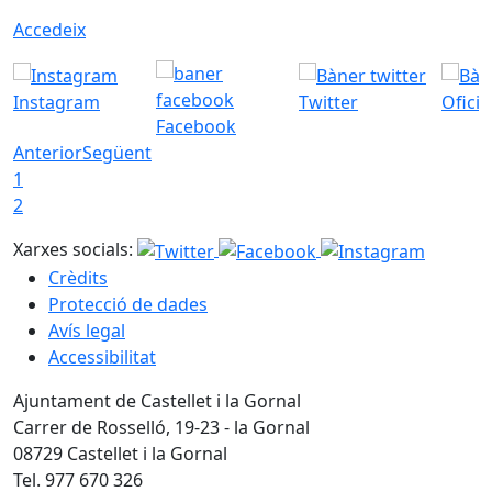
Accedeix
Instagram
Twitter
Ofici
Facebook
Anterior
Següent
1
2
Xarxes socials:
Crèdits
Protecció de dades
Avís legal
Accessibilitat
Ajuntament de Castellet i la Gornal
Carrer de Rosselló, 19-23 - la Gornal
08729 Castellet i la Gornal
Tel. 977 670 326