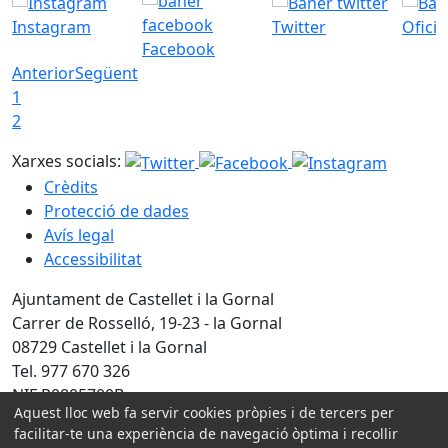
Instagram
Twitter
Ofici
Facebook
Anterior
Següent
1
2
Xarxes socials:
Crèdits
Protecció de dades
Avís legal
Accessibilitat
Ajuntament de Castellet i la Gornal
Carrer de Rosselló, 19-23 - la Gornal
08729 Castellet i la Gornal
Tel. 977 670 326
NIF P0805700B
Aquest lloc web fa servir cookies pròpies i de tercers per
facilitar-te una experiència de navegació òptima i recollir
Amb la col·laboració de: