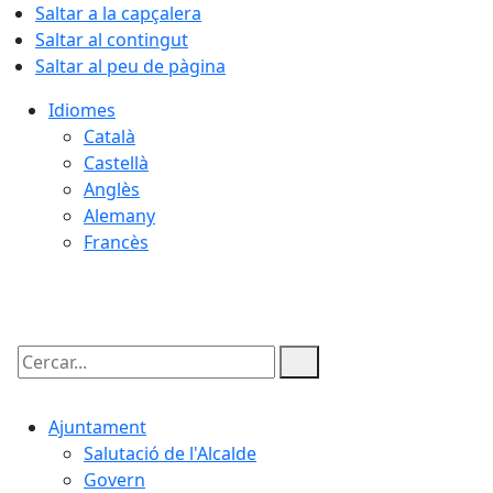
Saltar a la capçalera
Saltar al contingut
Saltar al peu de pàgina
Idiomes
Català
Castellà
Anglès
Alemany
Francès
07.08.2026 | 10:27
Cercar:
Ajuntament
Salutació de l'Alcalde
Govern