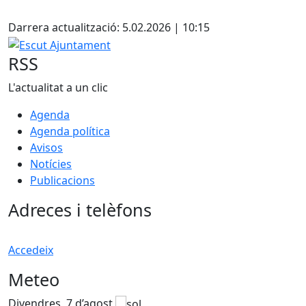
Facebook
Darrera actualització: 5.02.2026 | 10:15
Escut Ajuntament
RSS
L'actualitat a un clic
Agenda
Agenda política
Avisos
Notícies
Publicacions
Adreces i telèfons
Accedeix
Meteo
Divendres, 7 d’agost
D