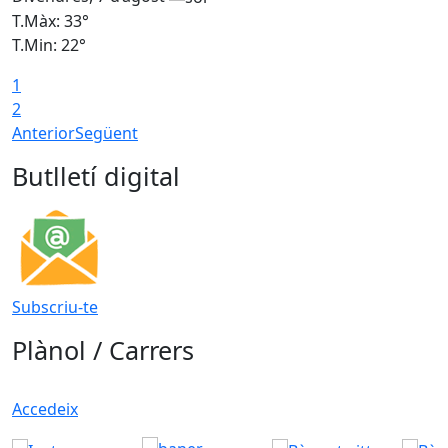
T.Màx: 33°
T
T.Min: 22°
T
1
2
Anterior
Següent
Butlletí digital
Subscriu-te
Plànol / Carrers
Accedeix