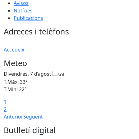
Avisos
Notícies
Publicacions
Adreces i telèfons
Accedeix
Meteo
Divendres, 7 d’agost
D
T.Màx: 33°
T
T.Min: 22°
T
1
2
Anterior
Següent
Butlletí digital