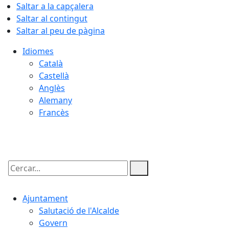
Saltar a la capçalera
Saltar al contingut
Saltar al peu de pàgina
Idiomes
Català
Castellà
Anglès
Alemany
Francès
07.08.2026 | 07:55
Cercar:
Ajuntament
Salutació de l'Alcalde
Govern