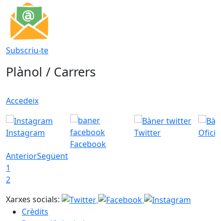
Subscriu-te
Plànol / Carrers
Accedeix
Instagram
Twitter
Ofici
Facebook
Anterior
Següent
1
2
Xarxes socials:
Crèdits