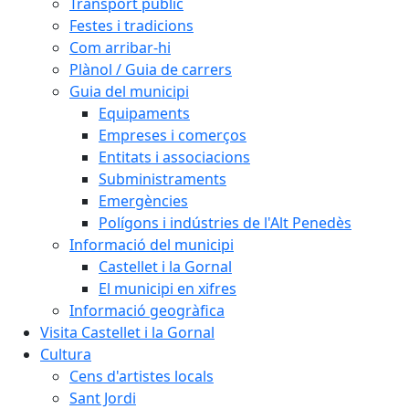
Transport públic
Festes i tradicions
Com arribar-hi
Plànol / Guia de carrers
Guia del municipi
Equipaments
Empreses i comerços
Entitats i associacions
Subministraments
Emergències
Polígons i indústries de l'Alt Penedès
Informació del municipi
Castellet i la Gornal
El municipi en xifres
Informació geogràfica
Visita Castellet i la Gornal
Cultura
Cens d'artistes locals
Sant Jordi