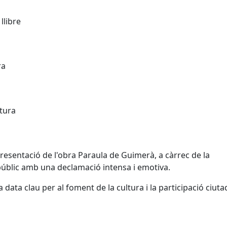
llibre
ura
atura
presentació de l'obra Paraula de Guimerà, a càrrec de la
públic amb una declamació intensa i emotiva.
data clau per al foment de la cultura i la participació ciut