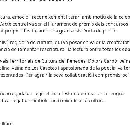
ltura, emoció i reconeixement literari amb motiu de la cele
 L'acte central va ser el lliurament de premis dels concursos
ent proper i festiu, amb una gran assistència de públic.
lví, regidora de cultura, qui va posar en valor la creativitat 
ància de fomentar l'escriptura i la lectura entre totes les eda
veis Territorials de Cultura del Penedès; Dolors Carbó, veïn
olina, veïna de Les Casetes i apassionada de la poesia, va te
presentades. Per agrair la seva col·laboració i compromís, se’l
encarregada de llegir el manifest en defensa de la llengua
t carregat de simbolisme i reivindicació cultural.
llibre