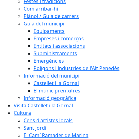
Festes i tradicions
Com arribar-hi
Plànol / Guia de carrers
Guia del municipi
Equipaments
Empreses i comerços
Entitats i associacions
Subministraments
Emergències
Polígons i indústries de l'Alt Penedès
Informació del municipi
Castellet i la Gornal
El municipi en xifres
Informació geogràfica
Visita Castellet i la Gornal
Cultura
Cens d'artistes locals
Sant Jordi
El Camí Ramader de Marina