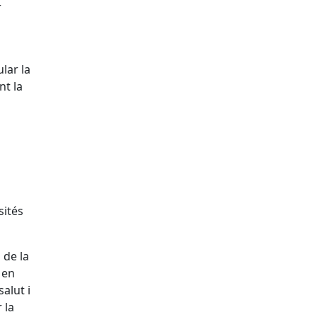
r
lar la
nt la
sités
 de la
 en
alut i
 la