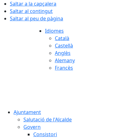
Saltar a la capçalera
Saltar al contingut
Saltar al peu de pàgina
Idiomes
Català
Castellà
Anglès
Alemany
Francès
07.08.2026 | 05:18
Ajuntament
Salutació de l'Alcalde
Govern
Consistori