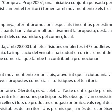
 “Compra a Prop 2025”, una iniciativa conjunta pensada pe
sticament el territori i fomentar el moviment entre els tres
mpanya, oferint promocions especials i incentius per estimu
icipants han valorat molt positivament la proposta, destaca
eixent dels consumidors pel comerç local.
ada, amb 28.000 butlletes físiques omplertes i 477 butlletes
ínia. La implicació del veïnat s'ha traduït en un increment de
sme comercial que també ha contribuït a promocionar
nt moviment entre municipis, afavorint que la ciutadania vi
oves propostes comercials i turístiques del territori.
ntané d'Olèrdola, es va celebrar l'acte d'entrega de premis
 entre les persones participants. Els obsequis van consistir
a cellers i lots de productes enogastronòmics, vals regal de s
 visitables del territori. Uns premis que, a més de reconèixer