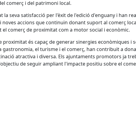
el comerç i del patrimoni local.
a seva satisfacció per l'èxit de l'edició d'enguany i han re
 i noves accions que continuïn donant suport al comerç loca
nt el comerç de proximitat com a motor social i econòmic.
proximitat és capaç de generar sinergies econòmiques i s
la gastronomia, el turisme i el comerç, han contribuït a don
estinació atractiva i diversa. Els ajuntaments promotors ja tre
'objectiu de seguir ampliant l'impacte positiu sobre el come