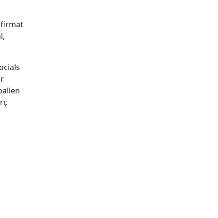
afirmat
l,
ocials
ar
ballen
rç