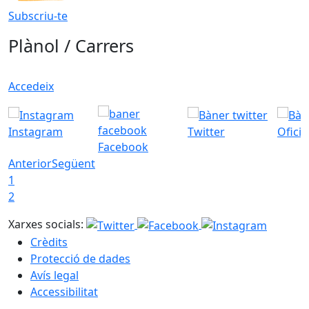
Subscriu-te
Plànol / Carrers
Accedeix
Instagram
Twitter
Ofici
Facebook
Anterior
Següent
1
2
Xarxes socials:
Crèdits
Protecció de dades
Avís legal
Accessibilitat