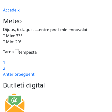
Accedeix
Meteo
Dijous, 6 d’agost
D
T.Màx: 33°
T
T.Min: 20°
T
Tarda
1
2
Anterior
Següent
Butlletí digital