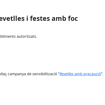
evetlles i festes amb foc
liments autoritzats.
nllaç
campanya de sensibilització “
Revetlles
amb precaució
”.