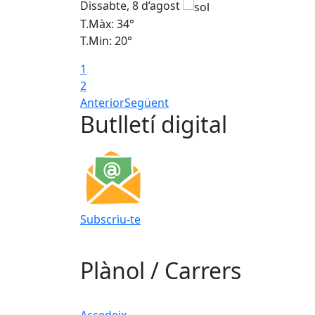
Dissabte, 8 d’agost
T.Màx: 34°
T.Min: 20°
1
2
Anterior
Següent
Butlletí digital
Subscriu-te
Plànol / Carrers
Accedeix