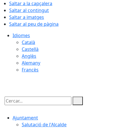
Saltar a la capçalera
Saltar al contingut
Saltar a imatges
Saltar al peu de pàgina
Idiomes
Català
Castellà
Anglès
Alemany
Francès
08.08.2026 | 19:16
Cercar:
Ajuntament
Salutació de l'Alcalde