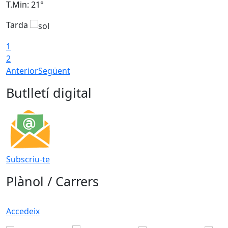
T.Min: 21°
T
Tarda
T
1
2
Anterior
Següent
Butlletí digital
Subscriu-te
Plànol / Carrers
Accedeix