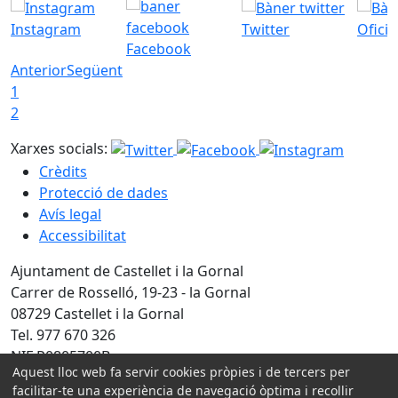
Instagram
Twitter
Ofici
Facebook
Anterior
Següent
1
2
Xarxes socials:
Crèdits
Protecció de dades
Avís legal
Accessibilitat
Ajuntament de Castellet i la Gornal
Carrer de Rosselló, 19-23 - la Gornal
08729 Castellet i la Gornal
Tel. 977 670 326
NIF P0805700B
Aquest lloc web fa servir cookies pròpies i de tercers per
Amb la col·laboració de:
facilitar-te una experiència de navegació òptima i recollir