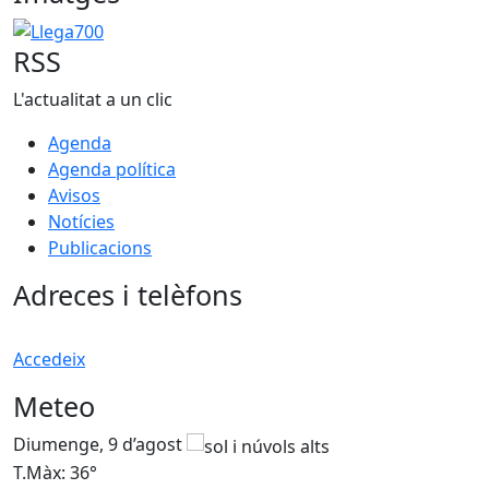
Llega700
RSS
L'actualitat a un clic
Agenda
Agenda política
Avisos
Notícies
Publicacions
Adreces i telèfons
Accedeix
Meteo
Diumenge, 9 d’agost
D
T.Màx: 36°
T