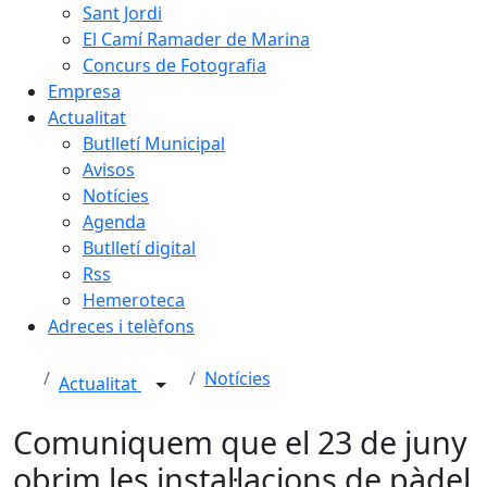
Sant Jordi
El Camí Ramader de Marina
Concurs de Fotografia
Empresa
Actualitat
Butlletí Municipal
Avisos
Notícies
Agenda
Butlletí digital
Rss
Hemeroteca
Adreces i telèfons
Notícies
Actualitat
Comuniquem que el 23 de juny
obrim les instal·lacions de pàdel