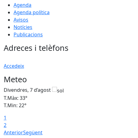
Agenda
Agenda política
Avisos
Notícies
Publicacions
Adreces i telèfons
Accedeix
Meteo
Divendres, 7 d’agost
D
T.Màx: 33°
T
T.Min: 22°
T
1
2
Anterior
Següent