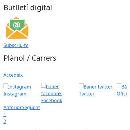
Butlletí digital
Subscriu-te
Plànol / Carrers
Accedeix
Instagram
Twitter
Ofici
Facebook
Anterior
Següent
1
2