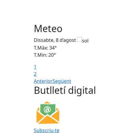
Meteo
Dissabte, 8 d’agost
T.Màx: 34°
T.Min: 20°
1
2
Anterior
Següent
Butlletí digital
Subscriu-te