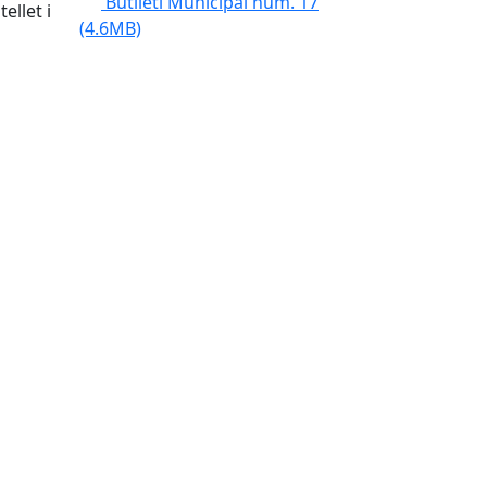
Butlletí Municipal núm. 17
ellet i
(4.6MB)