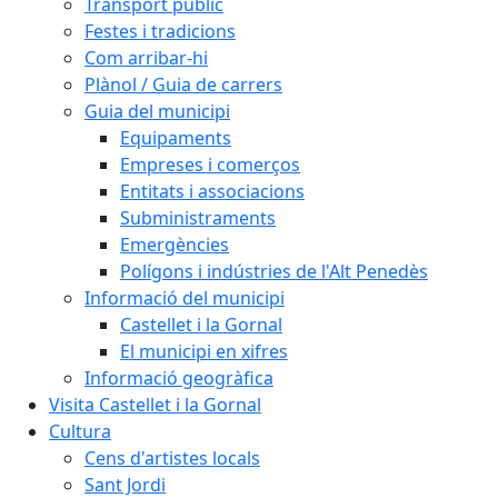
Transport públic
Festes i tradicions
Com arribar-hi
Plànol / Guia de carrers
Guia del municipi
Equipaments
Empreses i comerços
Entitats i associacions
Subministraments
Emergències
Polígons i indústries de l'Alt Penedès
Informació del municipi
Castellet i la Gornal
El municipi en xifres
Informació geogràfica
Visita Castellet i la Gornal
Cultura
Cens d'artistes locals
Sant Jordi