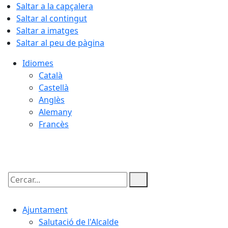
Saltar a la capçalera
Saltar al contingut
Saltar a imatges
Saltar al peu de pàgina
Idiomes
Català
Castellà
Anglès
Alemany
Francès
10.08.2026 | 07:26
Cercar:
Ajuntament
Salutació de l'Alcalde