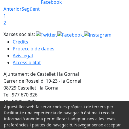
Facebook
Anterior
Següent
1
2
Xarxes socials:
Crèdits
Protecció de dades
Avís legal
Accessibilitat
Ajuntament de Castellet i la Gornal
Carrer de Rosselló, 19-23 - la Gornal
08729 Castellet i la Gornal
Tel. 977 670 326
NIF P0805700B
Aquest lloc web fa servir cookies pròpies i de tercers per
facilitar-te una experiència de navegació òptima i recollir
Amb la col·laboració de:
informació anònima per millorar i adaptar-nos a les teves
preferències i pautes de navegació. Navegar sense acceptar