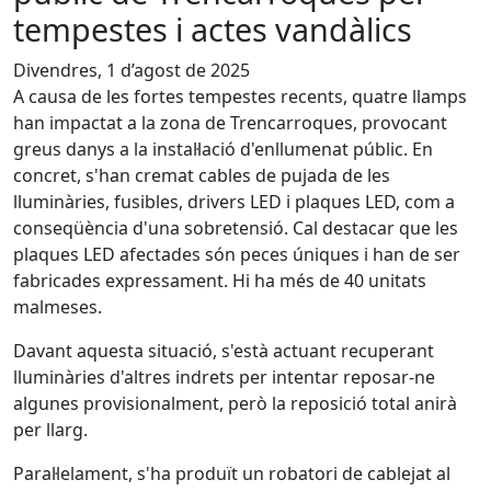
tempestes i actes vandàlics
Divendres, 1 d’agost de 2025
A causa de les fortes tempestes recents, quatre llamps
han impactat a la zona de Trencarroques, provocant
greus danys a la instal·lació d'enllumenat públic. En
concret, s'han cremat cables de pujada de les
lluminàries, fusibles, drivers LED i plaques LED, com a
conseqüència d'una sobretensió. Cal destacar que les
plaques LED afectades són peces úniques i han de ser
fabricades expressament. Hi ha més de 40 unitats
malmeses.
Davant aquesta situació, s'està actuant recuperant
lluminàries d'altres indrets per intentar reposar-ne
algunes provisionalment, però la reposició total anirà
per llarg.
Paral·lelament, s'ha produït un robatori de cablejat al