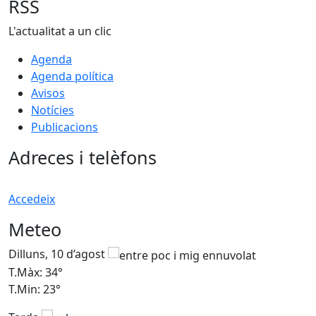
RSS
L'actualitat a un clic
Agenda
Agenda política
Avisos
Notícies
Publicacions
Adreces i telèfons
Accedeix
Meteo
Dilluns, 10 d’agost
D
T.Màx: 34°
T
T.Min: 23°
T