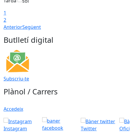
Tarda
T
1
2
Anterior
Següent
Butlletí digital
Subscriu-te
Plànol / Carrers
Accedeix
Instagram
Twitter
Ofici