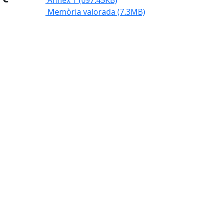
Annex 1
(697.45KB)
Memòria valorada
(7.3MB)