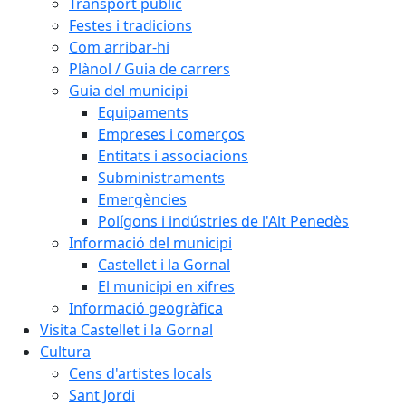
Transport públic
Festes i tradicions
Com arribar-hi
Plànol / Guia de carrers
Guia del municipi
Equipaments
Empreses i comerços
Entitats i associacions
Subministraments
Emergències
Polígons i indústries de l'Alt Penedès
Informació del municipi
Castellet i la Gornal
El municipi en xifres
Informació geogràfica
Visita Castellet i la Gornal
Cultura
Cens d'artistes locals
Sant Jordi