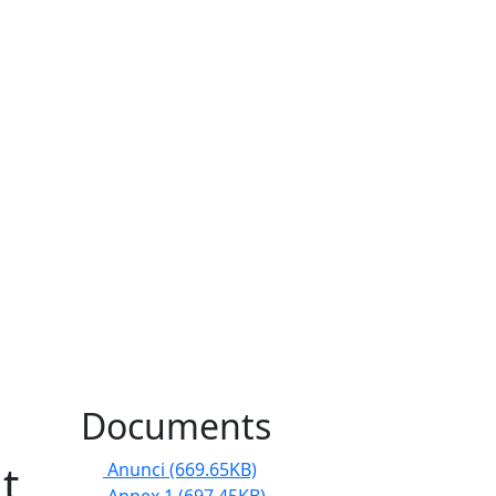
Documents
t
Anunci
(669.65KB)