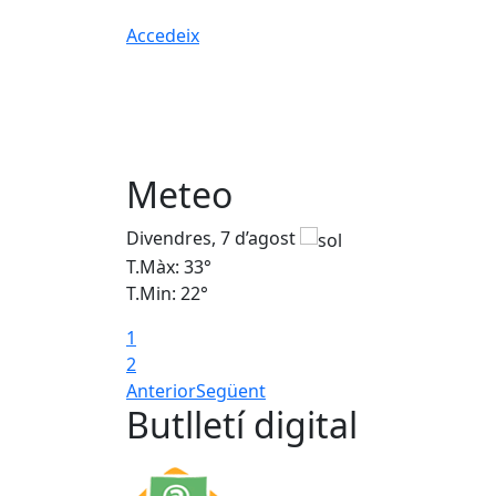
Accedeix
Meteo
Divendres, 7 d’agost
T.Màx: 33°
T.Min: 22°
1
2
Anterior
Següent
Butlletí digital