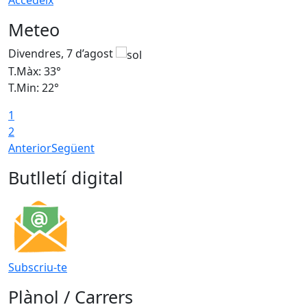
Accedeix
Meteo
Divendres, 7 d’agost
D
T.Màx: 33°
T
T.Min: 22°
T
1
2
Anterior
Següent
Butlletí digital
Subscriu-te
Plànol / Carrers