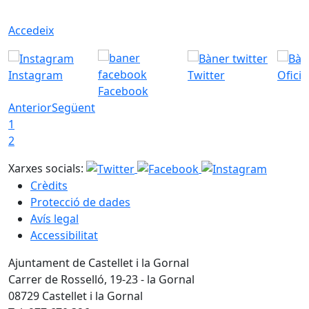
Accedeix
Instagram
Twitter
Ofici
Facebook
Anterior
Següent
1
2
Xarxes socials:
Crèdits
Protecció de dades
Avís legal
Accessibilitat
Ajuntament de Castellet i la Gornal
Carrer de Rosselló, 19-23 - la Gornal
08729 Castellet i la Gornal