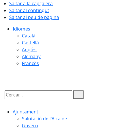
Saltar a la capçalera
Saltar al contingut
Saltar al peu de pàgina
Idiomes
Català
Castellà
Anglès
Alemany
Francès
07.08.2026 | 08:03
Cercar:
Ajuntament
Salutació de l'Alcalde
Govern