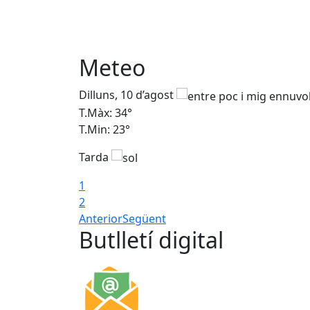
Meteo
Dilluns, 10 d’agost
T.Màx: 34°
T.Min: 23°
Tarda
1
2
Anterior
Següent
Butlletí digital