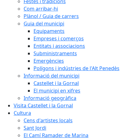
Festes i tradicions
Com arribar-hi
Plànol / Guia de carrers
Guia del municipi
Equipaments
Empreses i comerços
Entitats i associacions
Subministraments
Emergències
Polígons i indústries de l'Alt Penedès
Informació del municipi
Castellet i la Gornal
El municipi en xifres
Informació geogràfica
Visita Castellet i la Gornal
Cultura
Cens d'artistes locals
Sant Jordi
El Camí Ramader de Marina