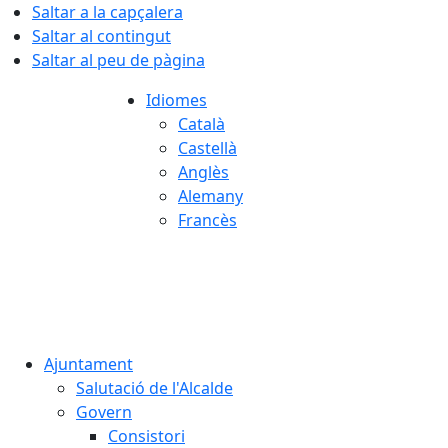
Saltar a la capçalera
Saltar al contingut
Saltar al peu de pàgina
Idiomes
Català
Castellà
Anglès
Alemany
Francès
09.08.2026 | 14:01
Ajuntament
Salutació de l'Alcalde
Govern
Consistori