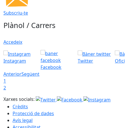
Subscriu-te
Plànol / Carrers
Accedeix
Instagram
Twitter
Ofici
Facebook
Anterior
Següent
1
2
Xarxes socials:
Crèdits
Protecció de dades
Avís legal
Accessibilitat