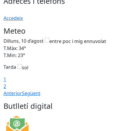
Adreces i telèfons
Accedeix
Meteo
Dilluns, 10 d’agost
D
T.Màx: 34°
T
T.Min: 23°
T
Tarda
T
1
2
Anterior
Següent
Butlletí digital