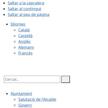
Saltar a la capçalera
Saltar al contingut
Saltar al peu de pàgina
Idiomes
Català
Castellà
Anglès
Alemany
Francès
09.08.2026 | 17:26
Cercar:
Ajuntament
Salutació de l'Alcalde
Govern