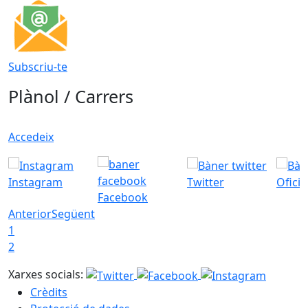
Subscriu-te
Plànol / Carrers
Accedeix
Instagram
Twitter
Ofici
Facebook
Anterior
Següent
1
2
Xarxes socials:
Crèdits