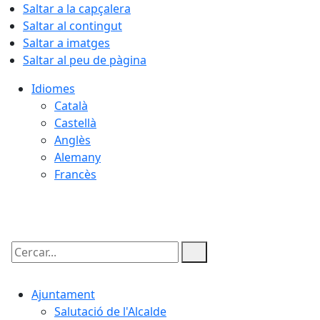
Saltar a la capçalera
Saltar al contingut
Saltar a imatges
Saltar al peu de pàgina
Idiomes
Català
Castellà
Anglès
Alemany
Francès
09.08.2026 | 04:17
Cercar:
Ajuntament
Salutació de l'Alcalde