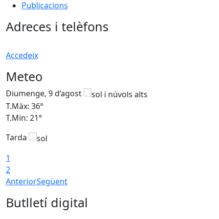
Publicacions
Adreces i telèfons
Accedeix
Meteo
Diumenge, 9 d’agost
D
T.Màx: 36°
T
T.Min: 21°
T
Tarda
T
1
2
Anterior
Següent
Butlletí digital