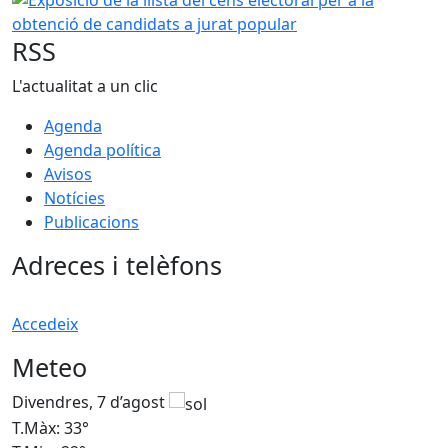
RSS
L'actualitat a un clic
Agenda
Agenda política
Avisos
Notícies
Publicacions
Adreces i telèfons
Accedeix
Meteo
Divendres, 7 d’agost
D
T.Màx: 33°
T