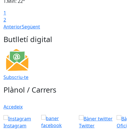
T.Min: 22°
T
1
2
Anterior
Següent
Butlletí digital
Subscriu-te
Plànol / Carrers
Accedeix
Instagram
Twitter
Ofici