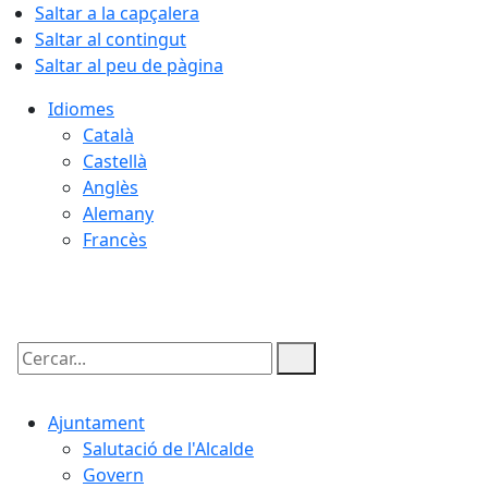
Saltar a la capçalera
Saltar al contingut
Saltar al peu de pàgina
Idiomes
Català
Castellà
Anglès
Alemany
Francès
06.08.2026 | 16:53
Cercar:
Ajuntament
Salutació de l'Alcalde
Govern