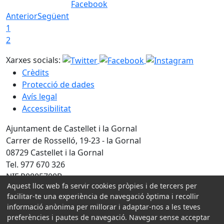
Facebook
Anterior
Següent
1
2
Xarxes socials:
Crèdits
Protecció de dades
Avís legal
Accessibilitat
Ajuntament de Castellet i la Gornal
Carrer de Rosselló, 19-23 - la Gornal
08729 Castellet i la Gornal
Tel. 977 670 326
NIF P0805700B
Aquest lloc web fa servir cookies pròpies i de tercers per
Amb la col·laboració de:
facilitar-te una experiència de navegació òptima i recollir
informació anònima per millorar i adaptar-nos a les teves
preferències i pautes de navegació. Navegar sense acceptar