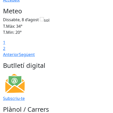
Accedeix
Meteo
Dissabte, 8 d’agost
D
T.Màx: 34°
T
T.Min: 20°
T
1
2
Anterior
Següent
Butlletí digital
Subscriu-te
Plànol / Carrers