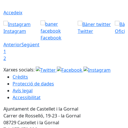
Accedeix
Instagram
Twitter
Ofici
Facebook
Anterior
Següent
1
2
Xarxes socials:
Crèdits
Protecció de dades
Avís legal
Accessibilitat
Ajuntament de Castellet i la Gornal
Carrer de Rosselló, 19-23 - la Gornal
08729 Castellet i la Gornal