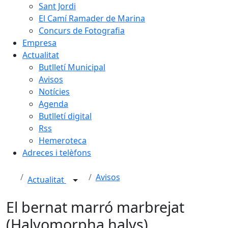
Sant Jordi
El Camí Ramader de Marina
Concurs de Fotografia
Empresa
Actualitat
Butlletí Municipal
Avisos
Notícies
Agenda
Butlletí digital
Rss
Hemeroteca
Adreces i telèfons
Avisos
Actualitat
El bernat marró marbrejat
(Halyomorpha halys)