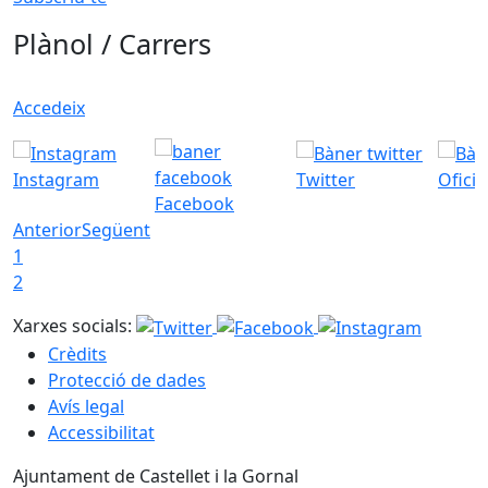
Plànol / Carrers
Accedeix
Instagram
Twitter
Ofici
Facebook
Anterior
Següent
1
2
Xarxes socials:
Crèdits
Protecció de dades
Avís legal
Accessibilitat
Ajuntament de Castellet i la Gornal