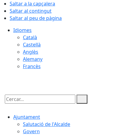
Saltar a la capçalera
Saltar al contingut
Saltar al peu de pàgina
Idiomes
Català
Castellà
Anglès
Alemany
Francès
07.08.2026 | 08:54
Cercar:
Ajuntament
Salutació de l'Alcalde
Govern