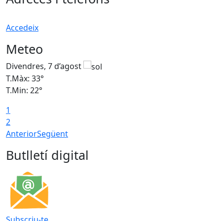
Accedeix
Meteo
Divendres, 7 d’agost
D
T.Màx: 33°
T
T.Min: 22°
T
1
2
Anterior
Següent
Butlletí digital
Subscriu-te