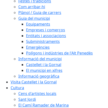
Festes i tradicions
Com arribar-hi
Plànol / Guia de carrers
Guia del municipi
Equipaments
Empreses i comerços
Entitats i associacions
Subministraments
Emergències
Polígons i indústries de l'Alt Penedès
Informació del municipi
Castellet i la Gornal
El municipi en xifres
Informació geogràfica
Visita Castellet i la Gornal
Cultura
Cens d'artistes locals
Sant Jordi
El Camí Ramader de Marina