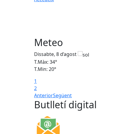
Meteo
Dissabte, 8 d’agost
T.Màx: 34°
T.Min: 20°
1
2
Anterior
Següent
Butlletí digital