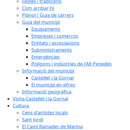
Festes i tradicions
Com arribar-hi
Plànol / Guia de carrers
Guia del municipi
Equipaments
Empreses i comerços
Entitats i associacions
Subministraments
Emergències
Polígons i indústries de l'Alt Penedès
Informació del municipi
Castellet i la Gornal
El municipi en xifres
Informació geogràfica
Visita Castellet i la Gornal
Cultura
Cens d'artistes locals
Sant Jordi
El Camí Ramader de Marina