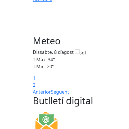
Meteo
Dissabte, 8 d’agost
T.Màx: 34°
T.Min: 20°
1
2
Anterior
Següent
Butlletí digital