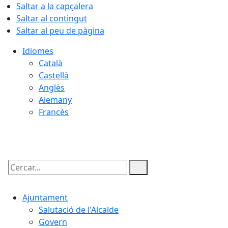
Saltar a la capçalera
Saltar al contingut
Saltar al peu de pàgina
Idiomes
Català
Castellà
Anglès
Alemany
Francès
10.08.2026 | 19:21
Cercar:
Ajuntament
Salutació de l'Alcalde
Govern