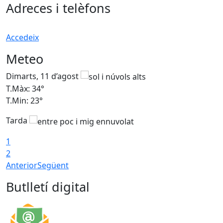
Adreces i telèfons
Accedeix
Meteo
Dimarts, 11 d’agost
D
T.Màx: 34°
T
T.Min: 23°
T
Tarda
1
2
Anterior
Següent
Butlletí digital