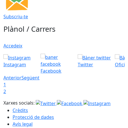
Subscriu-te
Plànol / Carrers
Accedeix
Instagram
Twitter
Ofici
Facebook
Anterior
Següent
1
2
Xarxes socials:
Crèdits
Protecció de dades
Avís legal