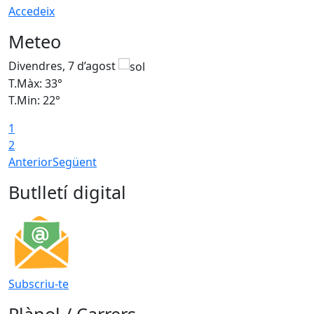
Accedeix
Meteo
Divendres, 7 d’agost
D
T.Màx: 33°
T
T.Min: 22°
T
1
2
Anterior
Següent
Butlletí digital
Subscriu-te