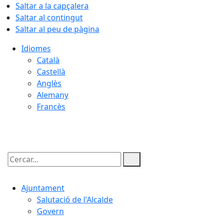
Saltar a la capçalera
Saltar al contingut
Saltar al peu de pàgina
Idiomes
Català
Castellà
Anglès
Alemany
Francès
07.08.2026 | 10:37
Cercar:
Ajuntament
Salutació de l'Alcalde
Govern