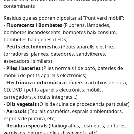
contaminants
Residus que es podran dipositar al “Punt verd mòbil”:
-
Fluorecents i Bombetes
(Fluorens, làmpades,
bombetes incandescents, bombetes baix consum,
bombetes halògenes i LEDs)
-
Petits electodomèstics
(Petits aparells elèctrics:
torradores, planxes, batedores, sandvitxeres,
assecadors i similars)
-
Piles i bateries
(Piles normals i de botó, bateries de
mòbil i de petits aparells electrònics)
-
Electrònica i informàtica
(Tòners, cartutxos de tinta,
CD, DVD i petits aparells electrònics: mòbils,
carregadors, circuits integrats...)
-
Olis vegetals
(Olis de cuina de procedència particular)
-
Aerosols
(Esprais cosmètics, esprais ambientadors,
esprais de pintura, etc)
-
Residus especials
(Radiografies, cosmètics, pintures,
vernissos, betums, coles, dissolvents, etc)