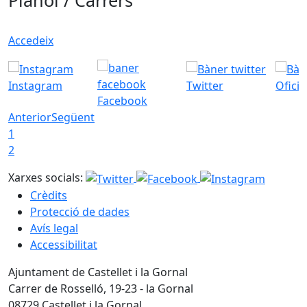
Plànol / Carrers
Accedeix
Instagram
Twitter
Ofici
Facebook
Anterior
Següent
1
2
Xarxes socials:
Crèdits
Protecció de dades
Avís legal
Accessibilitat
Ajuntament de Castellet i la Gornal
Carrer de Rosselló, 19-23 - la Gornal
08729 Castellet i la Gornal