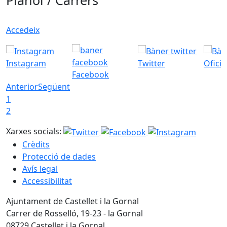
Plànol / Carrers
Accedeix
Instagram
Twitter
Ofici
Facebook
Anterior
Següent
1
2
Xarxes socials:
Crèdits
Protecció de dades
Avís legal
Accessibilitat
Ajuntament de Castellet i la Gornal
Carrer de Rosselló, 19-23 - la Gornal
08729 Castellet i la Gornal