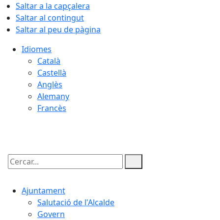
Saltar a la capçalera
Saltar al contingut
Saltar al peu de pàgina
Idiomes
Català
Castellà
Anglès
Alemany
Francès
07.08.2026 | 07:59
Cercar:
Ajuntament
Salutació de l'Alcalde
Govern