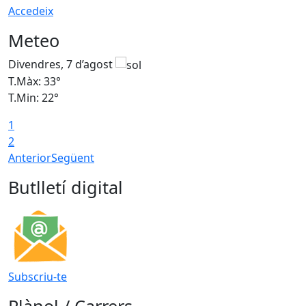
Accedeix
Meteo
Divendres, 7 d’agost
D
T.Màx: 33°
T
T.Min: 22°
T
1
2
Anterior
Següent
Butlletí digital
Subscriu-te