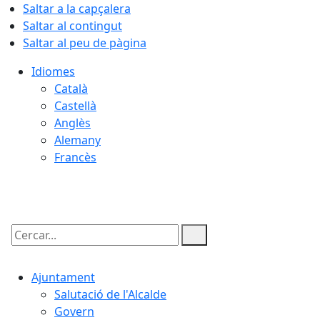
Saltar a la capçalera
Saltar al contingut
Saltar al peu de pàgina
Idiomes
Català
Castellà
Anglès
Alemany
Francès
08.08.2026 | 07:22
Cercar:
Ajuntament
Salutació de l'Alcalde
Govern