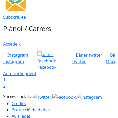
Subscriu-te
Plànol / Carrers
Accedeix
Instagram
Twitter
Ofici
Facebook
Anterior
Següent
1
2
Xarxes socials:
Crèdits
Protecció de dades
Avís legal