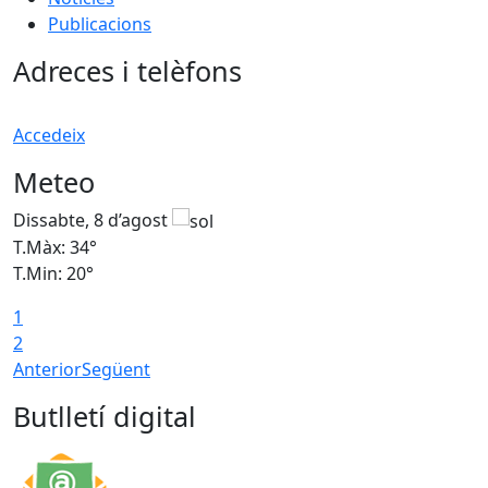
Publicacions
Adreces i telèfons
Accedeix
Meteo
Dissabte, 8 d’agost
D
T.Màx: 34°
T
T.Min: 20°
T
1
2
Anterior
Següent
Butlletí digital