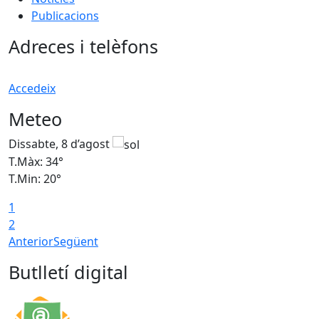
Publicacions
Adreces i telèfons
Accedeix
Meteo
Dissabte, 8 d’agost
D
T.Màx: 34°
T
T.Min: 20°
T
1
2
Anterior
Següent
Butlletí digital