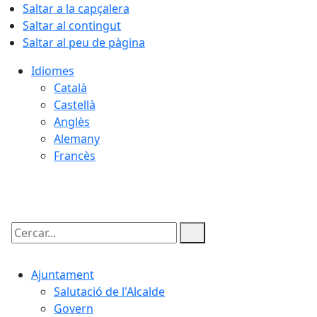
Saltar a la capçalera
Saltar al contingut
Saltar al peu de pàgina
Idiomes
Català
Castellà
Anglès
Alemany
Francès
07.08.2026 | 19:03
Cercar:
Ajuntament
Salutació de l'Alcalde
Govern