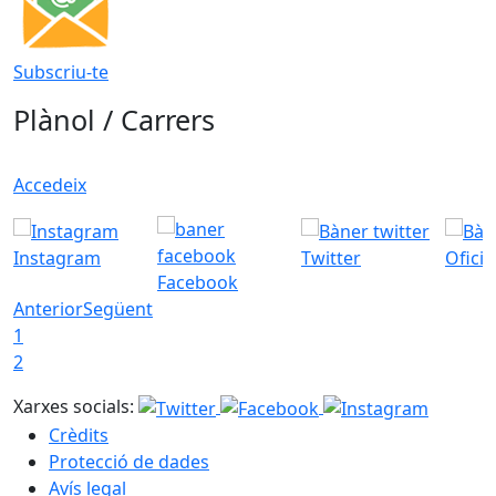
Subscriu-te
Plànol / Carrers
Accedeix
Instagram
Twitter
Ofici
Facebook
Anterior
Següent
1
2
Xarxes socials:
Crèdits
Protecció de dades
Avís legal