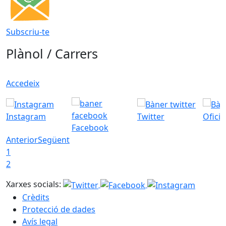
Subscriu-te
Plànol / Carrers
Accedeix
Instagram
Twitter
Ofici
Facebook
Anterior
Següent
1
2
Xarxes socials:
Crèdits
Protecció de dades
Avís legal