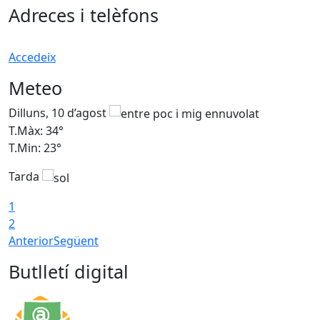
Adreces i telèfons
Accedeix
Meteo
Dilluns, 10 d’agost
D
T.Màx: 34°
T
T.Min: 23°
T
Tarda
T
1
2
Anterior
Següent
Butlletí digital