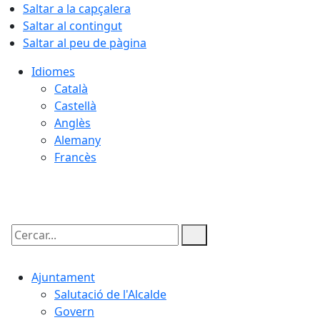
Saltar a la capçalera
Saltar al contingut
Saltar al peu de pàgina
Idiomes
Català
Castellà
Anglès
Alemany
Francès
10.08.2026 | 04:59
Cercar:
Ajuntament
Salutació de l'Alcalde
Govern