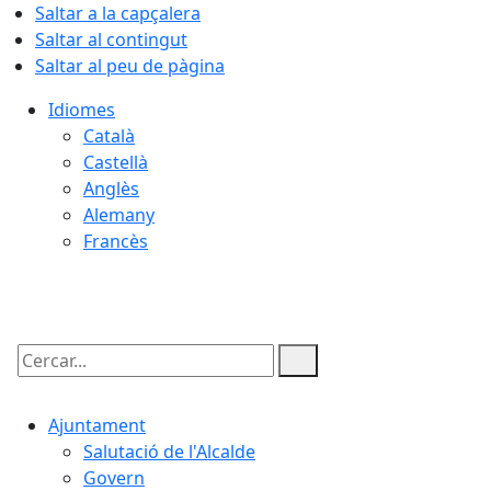
Saltar a la capçalera
Saltar al contingut
Saltar al peu de pàgina
Idiomes
Català
Castellà
Anglès
Alemany
Francès
09.08.2026 | 01:40
Cercar:
Ajuntament
Salutació de l'Alcalde
Govern