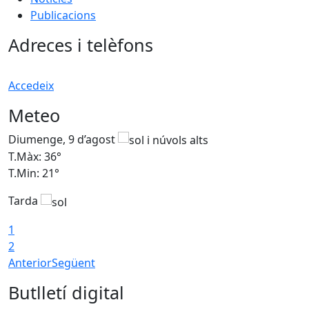
Publicacions
Adreces i telèfons
Accedeix
Meteo
Diumenge, 9 d’agost
D
T.Màx: 36°
T
T.Min: 21°
T
Tarda
T
1
2
Anterior
Següent
Butlletí digital