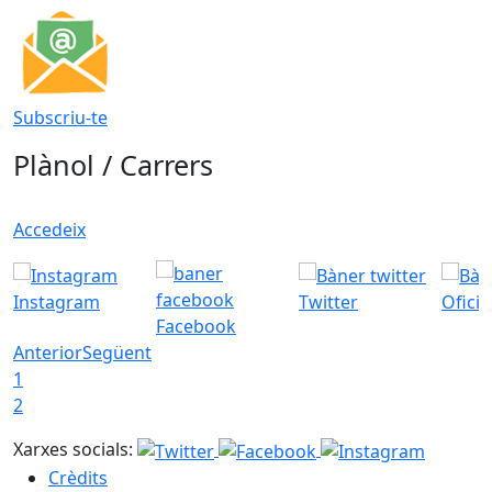
Subscriu-te
Plànol / Carrers
Accedeix
Instagram
Twitter
Ofici
Facebook
Anterior
Següent
1
2
Xarxes socials:
Crèdits