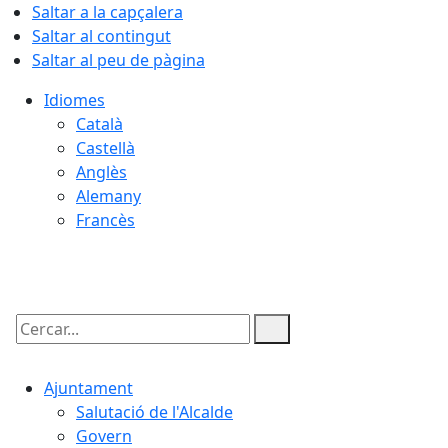
Saltar a la capçalera
Saltar al contingut
Saltar al peu de pàgina
Idiomes
Català
Castellà
Anglès
Alemany
Francès
08.08.2026 | 01:33
Cercar:
Ajuntament
Salutació de l'Alcalde
Govern