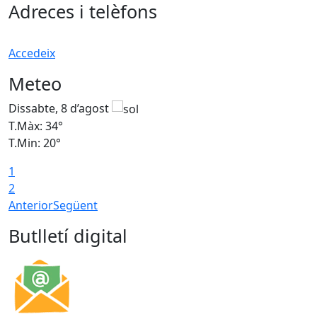
Adreces i telèfons
Accedeix
Meteo
Dissabte, 8 d’agost
D
T.Màx: 34°
T
T.Min: 20°
T
1
2
Anterior
Següent
Butlletí digital