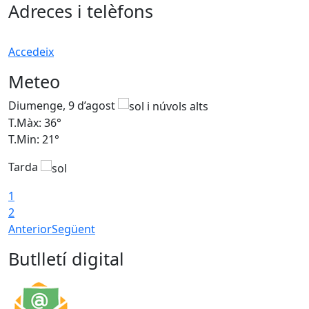
Adreces i telèfons
Accedeix
Meteo
Diumenge, 9 d’agost
D
T.Màx: 36°
T
T.Min: 21°
T
Tarda
T
1
2
Anterior
Següent
Butlletí digital