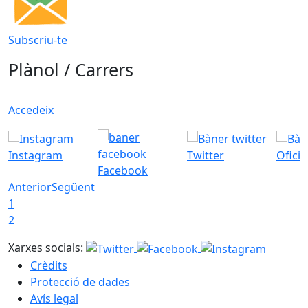
Subscriu-te
Plànol / Carrers
Accedeix
Instagram
Twitter
Ofici
Facebook
Anterior
Següent
1
2
Xarxes socials:
Crèdits
Protecció de dades
Avís legal