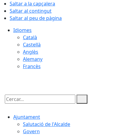
Saltar a la capçalera
Saltar al contingut
Saltar al peu de pàgina
Idiomes
Català
Castellà
Anglès
Alemany
Francès
09.08.2026 | 11:05
Cercar:
Ajuntament
Salutació de l'Alcalde
Govern