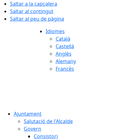
Saltar a la capçalera
Saltar al contingut
Saltar al peu de pàgina
Idiomes
Català
Castellà
Anglès
Alemany
Francès
06.08.2026 | 21:21
Ajuntament
Salutació de l'Alcalde
Govern
Consistori