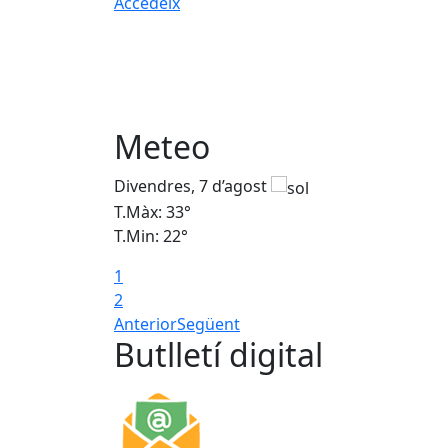
Accedeix
Meteo
Divendres, 7 d’agost
T.Màx: 33°
T.Min: 22°
1
2
Anterior
Següent
Butlletí digital