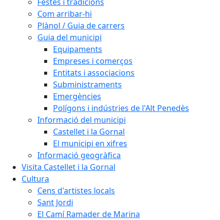
Festes i tradicions
Com arribar-hi
Plànol / Guia de carrers
Guia del municipi
Equipaments
Empreses i comerços
Entitats i associacions
Subministraments
Emergències
Polígons i indústries de l'Alt Penedès
Informació del municipi
Castellet i la Gornal
El municipi en xifres
Informació geogràfica
Visita Castellet i la Gornal
Cultura
Cens d'artistes locals
Sant Jordi
El Camí Ramader de Marina