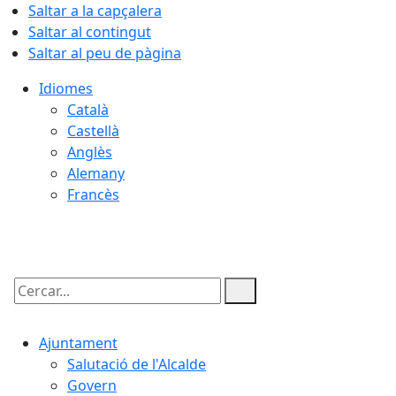
Saltar a la capçalera
Saltar al contingut
Saltar al peu de pàgina
Idiomes
Català
Castellà
Anglès
Alemany
Francès
08.08.2026 | 21:03
Cercar:
Ajuntament
Salutació de l'Alcalde
Govern