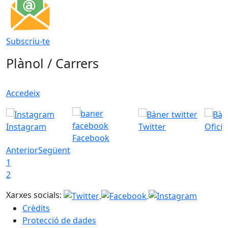
Subscriu-te
Plànol / Carrers
Accedeix
Instagram
Twitter
Ofici
Facebook
Anterior
Següent
1
2
Xarxes socials:
Crèdits
Protecció de dades