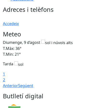
Adreces i telèfons
Accedeix
Meteo
Diumenge, 9 d’agost
D
T.Màx: 36°
T
T.Min: 21°
T
Tarda
T
1
2
Anterior
Següent
Butlletí digital