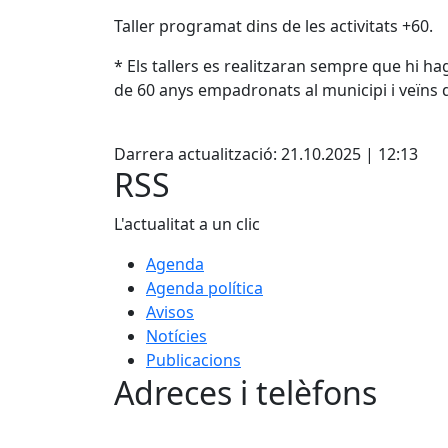
Taller programat dins de les activitats +60.
* Els tallers es realitzaran sempre que hi ha
de 60 anys empadronats al municipi i veïns d
Facebook
Darrera actualització: 21.10.2025 | 12:13
RSS
L'actualitat a un clic
Agenda
Agenda política
Avisos
Notícies
Publicacions
Adreces i telèfons