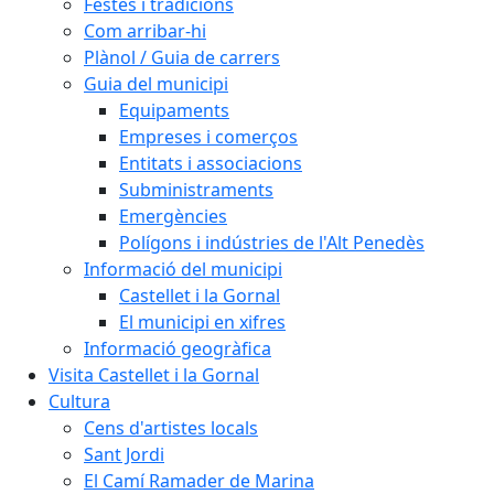
Festes i tradicions
Com arribar-hi
Plànol / Guia de carrers
Guia del municipi
Equipaments
Empreses i comerços
Entitats i associacions
Subministraments
Emergències
Polígons i indústries de l'Alt Penedès
Informació del municipi
Castellet i la Gornal
El municipi en xifres
Informació geogràfica
Visita Castellet i la Gornal
Cultura
Cens d'artistes locals
Sant Jordi
El Camí Ramader de Marina