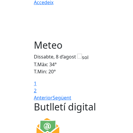
Accedeix
Meteo
Dissabte, 8 d’agost
T.Màx: 34°
T.Min: 20°
1
2
Anterior
Següent
Butlletí digital