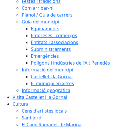
Festes i tradicions
Com arribar-hi
Plànol / Guia de carrers
Guia del municipi
Equipaments
Empreses i comerços
Entitats i associacions
Subministraments
Emergències
Polígons i indústries de l'Alt Penedès
Informació del municipi
Castellet i la Gornal
El municipi en xifres
Informació geogràfica
Visita Castellet i la Gornal
Cultura
Cens d'artistes locals
Sant Jordi
El Camí Ramader de Marina