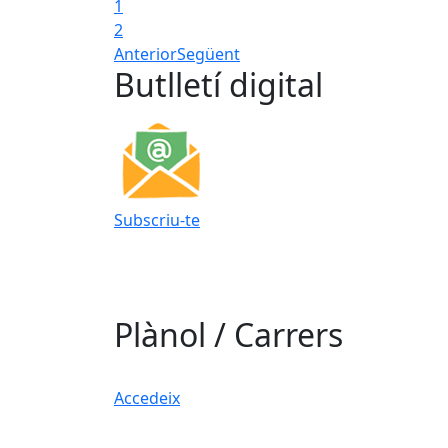
1
2
Anterior
Següent
Butlletí digital
Subscriu-te
Plànol / Carrers
Accedeix