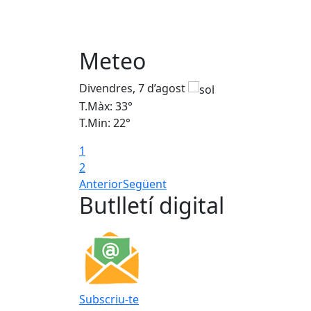
Meteo
Divendres, 7 d’agost
T.Màx: 33°
T.Min: 22°
1
2
Anterior
Següent
Butlletí digital
Subscriu-te