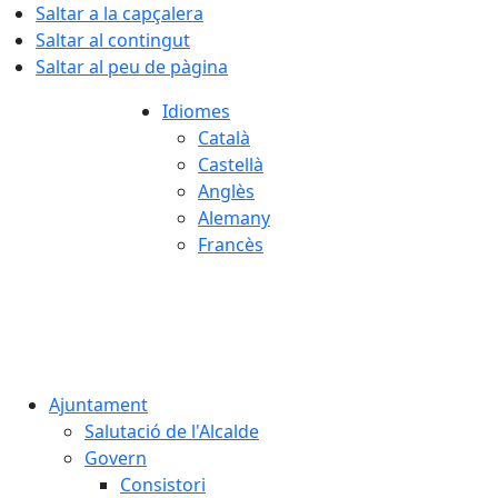
Saltar a la capçalera
Saltar al contingut
Saltar al peu de pàgina
Idiomes
Català
Castellà
Anglès
Alemany
Francès
07.08.2026 | 01:53
Ajuntament
Salutació de l'Alcalde
Govern
Consistori