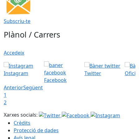
Subscriu-te
Plànol / Carrers
Accedeix
Instagram
Twitter
Ofici
Facebook
Anterior
Següent
1
2
Xarxes socials:
Crèdits
Protecció de dades
Avís legal