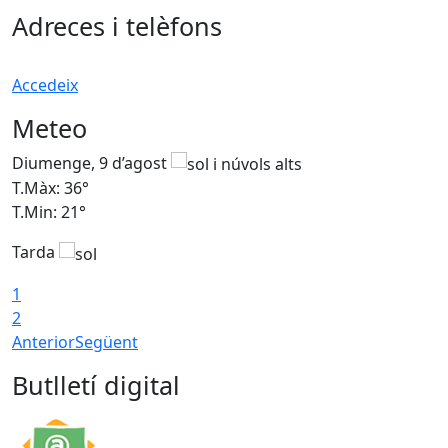
Adreces i telèfons
Accedeix
Meteo
Diumenge, 9 d’agost
D
T.Màx: 36°
T
T.Min: 21°
T
Tarda
T
1
2
Anterior
Següent
Butlletí digital