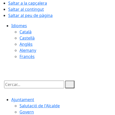
Saltar a la capçalera
Saltar al contingut
Saltar al peu de pàgina
Idiomes
Català
Castellà
Anglès
Alemany
Francès
08.08.2026 | 18:03
Cercar:
Ajuntament
Salutació de l'Alcalde
Govern