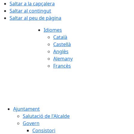
Saltar a la capçalera
Saltar al contingut
Saltar al peu de pàgina
Idiomes
Català
Castellà
Anglès
Alemany
Francès
06.08.2026 | 19:21
Ajuntament
Salutació de l'Alcalde
Govern
Consistori