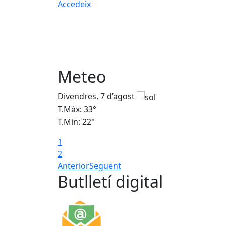
Accedeix
Meteo
Divendres, 7 d’agost
T.Màx: 33°
T.Min: 22°
1
2
Anterior
Següent
Butlletí digital