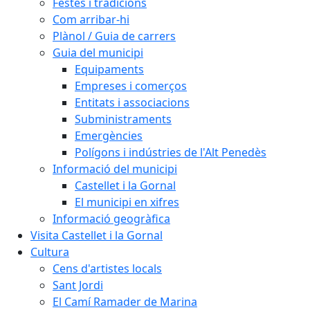
Festes i tradicions
Com arribar-hi
Plànol / Guia de carrers
Guia del municipi
Equipaments
Empreses i comerços
Entitats i associacions
Subministraments
Emergències
Polígons i indústries de l'Alt Penedès
Informació del municipi
Castellet i la Gornal
El municipi en xifres
Informació geogràfica
Visita Castellet i la Gornal
Cultura
Cens d'artistes locals
Sant Jordi
El Camí Ramader de Marina