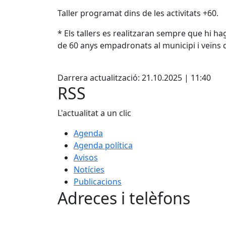
Taller programat dins de les activitats +60.
* Els tallers es realitzaran sempre que hi ha
de 60 anys empadronats al municipi i veïns d
Facebook
Darrera actualització: 21.10.2025 | 11:40
RSS
L'actualitat a un clic
Agenda
Agenda política
Avisos
Notícies
Publicacions
Adreces i telèfons