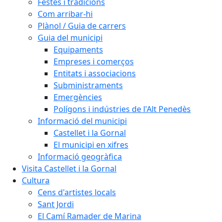
Festes i tradicions
Com arribar-hi
Plànol / Guia de carrers
Guia del municipi
Equipaments
Empreses i comerços
Entitats i associacions
Subministraments
Emergències
Polígons i indústries de l'Alt Penedès
Informació del municipi
Castellet i la Gornal
El municipi en xifres
Informació geogràfica
Visita Castellet i la Gornal
Cultura
Cens d'artistes locals
Sant Jordi
El Camí Ramader de Marina