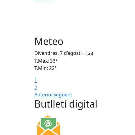
Meteo
Divendres, 7 d’agost
T.Màx: 33°
T.Min: 22°
1
2
Anterior
Següent
Butlletí digital