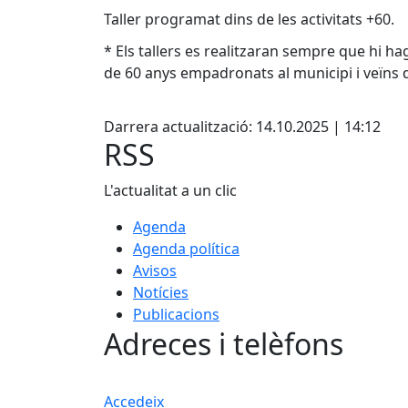
Taller programat dins de les activitats +60.
* Els tallers es realitzaran sempre que hi ha
de 60 anys empadronats al municipi i veïns d
Facebook
Darrera actualització: 14.10.2025 | 14:12
RSS
L'actualitat a un clic
Agenda
Agenda política
Avisos
Notícies
Publicacions
Adreces i telèfons
Accedeix