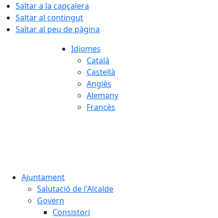
Saltar a la capçalera
Saltar al contingut
Saltar al peu de pàgina
Idiomes
Català
Castellà
Anglès
Alemany
Francès
07.08.2026 | 03:33
Ajuntament
Salutació de l'Alcalde
Govern
Consistori