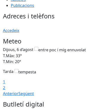
Publicacions
Adreces i telèfons
Accedeix
Meteo
Dijous, 6 d’agost
D
T.Màx: 33°
T
T.Min: 20°
T
Tarda
1
2
Anterior
Següent
Butlletí digital