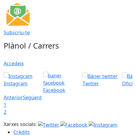
Subscriu-te
Plànol / Carrers
Accedeix
Instagram
Twitter
Ofici
Facebook
Anterior
Següent
1
2
Xarxes socials:
Crèdits