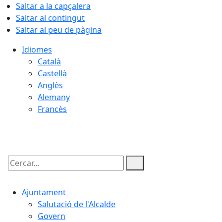
Saltar a la capçalera
Saltar al contingut
Saltar al peu de pàgina
Idiomes
Català
Castellà
Anglès
Alemany
Francès
06.08.2026 | 04:12
Cercar:
Ajuntament
Salutació de l'Alcalde
Govern