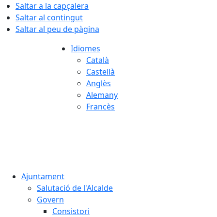
Saltar a la capçalera
Saltar al contingut
Saltar al peu de pàgina
Idiomes
Català
Castellà
Anglès
Alemany
Francès
06.08.2026 | 08:44
Ajuntament
Salutació de l'Alcalde
Govern
Consistori