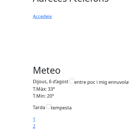
Accedeix
Meteo
Dijous, 6 d’agost
T.Màx: 33°
T.Min: 20°
Tarda
1
2