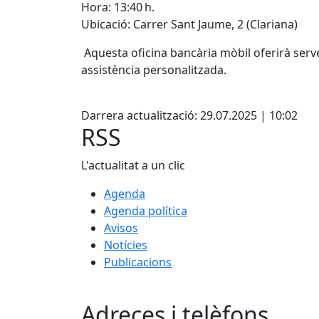
Hora: 13:40 h.
Ubicació: Carrer Sant Jaume, 2 (Clariana)
Aquesta oficina bancària mòbil oferirà serve
assistència personalitzada.
Facebook
Darrera actualització: 29.07.2025 | 10:02
RSS
L'actualitat a un clic
Agenda
Agenda política
Avisos
Notícies
Publicacions
Adreces i telèfons