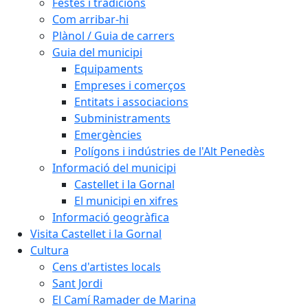
Festes i tradicions
Com arribar-hi
Plànol / Guia de carrers
Guia del municipi
Equipaments
Empreses i comerços
Entitats i associacions
Subministraments
Emergències
Polígons i indústries de l'Alt Penedès
Informació del municipi
Castellet i la Gornal
El municipi en xifres
Informació geogràfica
Visita Castellet i la Gornal
Cultura
Cens d'artistes locals
Sant Jordi
El Camí Ramader de Marina