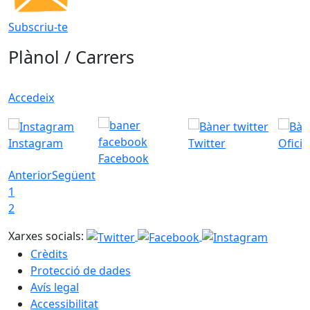
Subscriu-te
Plànol / Carrers
Accedeix
Instagram
Twitter
Ofici
Facebook
Anterior
Següent
1
2
Xarxes socials:
Crèdits
Protecció de dades
Avís legal
Accessibilitat