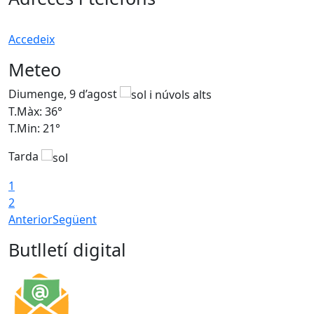
Accedeix
Meteo
Diumenge, 9 d’agost
D
T.Màx: 36°
T
T.Min: 21°
T
Tarda
T
1
2
Anterior
Següent
Butlletí digital