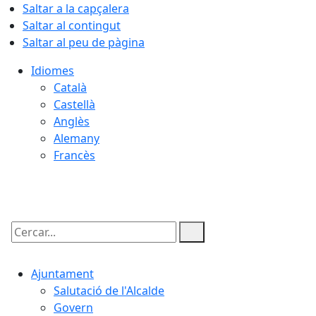
Saltar a la capçalera
Saltar al contingut
Saltar al peu de pàgina
Idiomes
Català
Castellà
Anglès
Alemany
Francès
08.08.2026 | 14:54
Cercar:
Ajuntament
Salutació de l'Alcalde
Govern