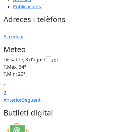
Publicacions
Adreces i telèfons
Accedeix
Meteo
Dissabte, 8 d’agost
D
T.Màx: 34°
T
T.Min: 20°
T
1
2
Anterior
Següent
Butlletí digital