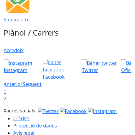
Subscriu-te
Plànol / Carrers
Accedeix
Instagram
Twitter
Ofici
Facebook
Anterior
Següent
1
2
Xarxes socials:
Crèdits
Protecció de dades
Avís legal