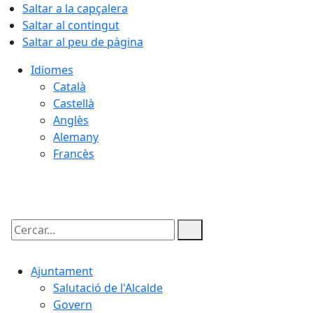
Saltar a la capçalera
Saltar al contingut
Saltar al peu de pàgina
Idiomes
Català
Castellà
Anglès
Alemany
Francès
08.08.2026 | 04:58
Cercar:
Ajuntament
Salutació de l'Alcalde
Govern